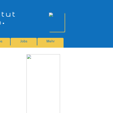
itut
0 •
os
Jobs
Mehr