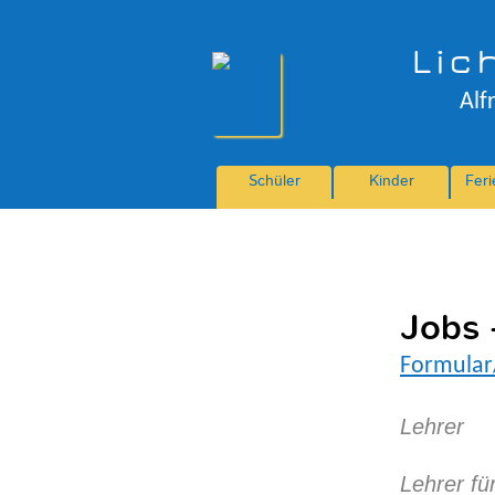
Lic
Alf
Schüler
Kinder
Fer
Jobs
Formular
Lehrer
Lehrer fü