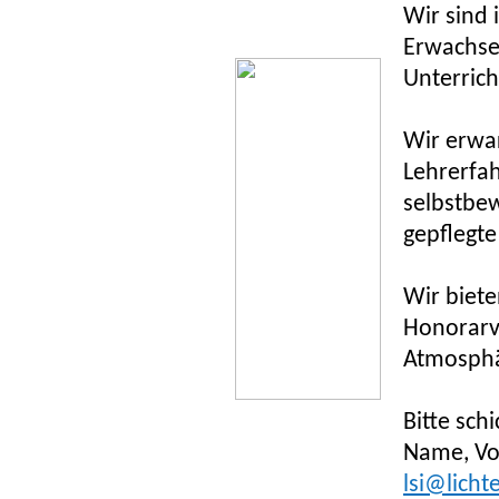
Wir sind 
Erwachsen
Unterrich
Wir erwa
Lehrerfah
selbstbew
gepflegte
Wir biete
Honorarve
Atmosph
Bitte sch
Name, Vo
lsi@licht