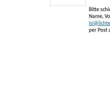
Bitte sch
Name, Vo
lsi@licht
per Post 