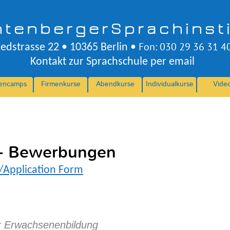
htenberger
Sprachinst
Fon: 030 29 36 31 4
redstrasse 22 • 10365 Berlin •
Kontakt zur Sprachschule per email
iencamps
Firmenkurse
Abendkurse
Individualkurse
Vide
 - Bewerbungen
/Application Form
r Erwachsenenbildung