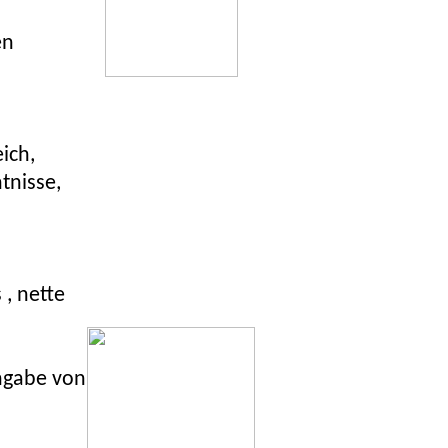
en
ich,
tnisse,
, nette
Angabe von