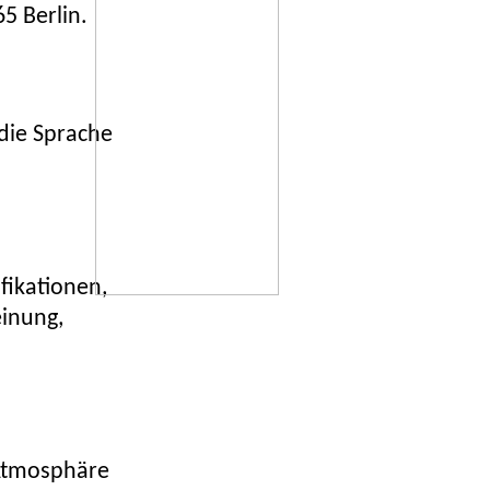
65 Berlin.
die Sprache
fikationen,
einung,
 Atmosphäre