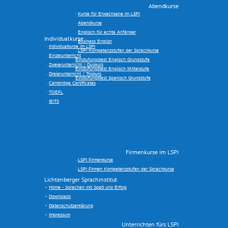
Abendkurse
Kurse für Erwachsene im LSPI
Abendkurse
Englisch für echte Anfänger
Individualkurse
Business English
Individualkurse im LSPI
LSPI Kompetenzstufen der Sprachkurse
Einzelunterricht
Einstufungstest Englisch Grundstufe
Zweierunterricht / Duokurs
Einstufungstest Englisch Mittelstufe
Dreierunterricht / Triokurs
Einstufungstest Spanisch Grundstufe
Cambridge Certificates
TOEFL
IElTS
Firmenkurse im LSPI
LSPI Firmenkurse
LSPI Firmen Kompetenzstufen der Sprachkurse
Lichtenberger Sprachinstitut
Home - Sprachen mit Spaß und Erfolg
Downloads
Datenschutzerklärung
Impressum
Unterrichten fürs LSPI