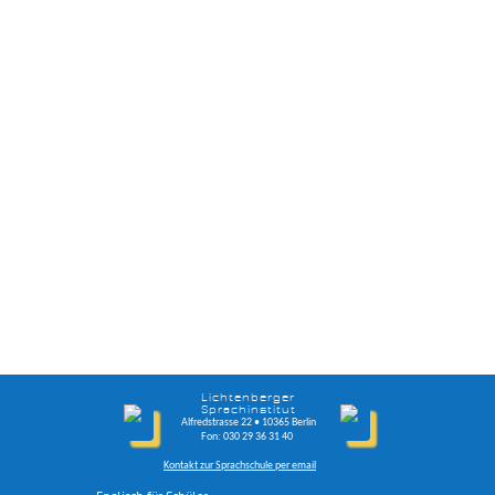
Lichtenberger
Sprachinstitut
Alfredstrasse 22 • 10365 Berlin
Fon: 030 29 36 31 40
Kontakt zur Sprachschule per email