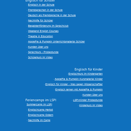
Englisch für Schüler
Englisch in der Schule
Fremdsprachen in der Schule
Deutsch als Fremdsprache in der Schule
Nachhilfe für Schüler
Begabtenförderung im Sprachclub
Weekend English Courses
Theatre in Education
ApplePie & Pumpkin Unterrichtsmaterial Schüler
Kunden über uns
Sprachkurs - Probestunde
Schülerkurs im Video
Englisch für Kinder
Englischkurs im Kindergarten
ApplePie & Pumpkin Kursmaterial Kinder
Englisch für Kinder - Was sagen Wissenschaftler
Englisch lernen mit ApplePie & Pumpkin
Kunden über uns
Feriencamps im LSPI
LSPI-Kinder Probestunde
Summercamp im LSPI
Kinderkurs im Video
Englischcamp Herbst
Englischcamp Ostern
Nachhilfe im Camp