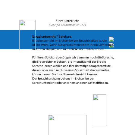
Lichtenberger
Sprachinstitut
Alfredstrasse 22 • 10365 Berlin •
Fon: 030 29 36 31 40 •
Kontakt zur Sprachschule per email
Einzelunterricht
Kurse für Erwachsene im LSPI
Einzelunterricht / Solokurs
Einzelunterricht im Lichtenberger Sprachinstitut ist die
Menü
ideale Wahl, wenn Sie Sprachunterricht in Ihrem Lerntempo,
mit Ihren Themen und zu Ihren Wunschzeiten wollen.
Für Ihren Solokurs benötigen wir dann nur noch die Sprache,
die Sie vertiefen möchten, die Intensität mit der Sie die
Sprache lernen wollen und Ihre derzeitige Kompetenzstufe,
die wir aber auch mithilfe eines
Sprachtests
herausfinden
können, wenn Sie Ihre Niveaustufe nicht kennen.
Der Sprachkurs kann bei uns im Lichtenberger
Sprachunterricht oder an einem anderen Ort stattfinden.
Bei Buchung bestimmter Stundenkontingente erhalten Sie einen
Rabatt.