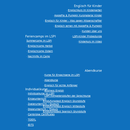
Englisch für Kinder
Englischkurs im Kindergarten
ApplePie & Pumpkin Kursmaterial Kinder
Englisch für Kinder - Was sagen Wissenschaftler
Englisch lernen mit ApplePie & Pumpkin
Kunden über uns
Feriencamps im LSPI
LSPI-Kinder Probestunde
Summercamp im LSPI
Kinderkurs im Video
Englischcamp Herbst
Englischcamp Ostern
Nachhilfe im Camp
Abendkurse
Kurse für Erwachsene im LSPI
Abendkurse
Englisch für echte Anfänger
Individualkurse
Business English
Individualkurse im LSPI
LSPI Kompetenzstufen der Sprachkurse
Einzelunterricht
Einstufungstest Englisch Grundstufe
Zweierunterricht / Duokurs
Einstufungstest Englisch Mittelstufe
Dreierunterricht / Triokurs
Einstufungstest Spanisch Grundstufe
Cambridge Certificates
TOEFL
IElTS