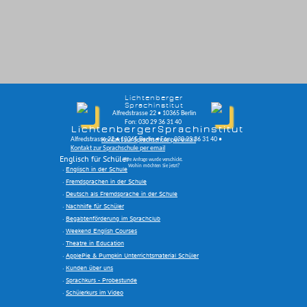
Lichtenberger
Sprachinstitut
Alfredstrasse 22 • 10365 Berlin
Fon: 030 29 36 31 40
Lichtenberger
Sprachinstitut
Menü
Alfredstrasse 22 • 10365 Berlin •
Fon: 030 29 36 31 40 •
Kontakt zur Sprachschule per email
Kontakt zur Sprachschule per email
Englisch für Schüler
Ihre Anfrage wurde verschickt.
Wohin möchten Sie jetzt?
Englisch in der Schule
Fremdsprachen in der Schule
Deutsch als Fremdsprache in der Schule
Nachhilfe für Schüler
Begabtenförderung im Sprachclub
Weekend English Courses
Theatre in Education
ApplePie & Pumpkin Unterrichtsmaterial Schüler
Kunden über uns
Sprachkurs - Probestunde
Schülerkurs im Video