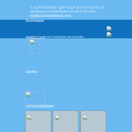
Lichtenberger
Sprachinstitut
Alfredstrasse 22 • 10365 Berlin •
Fon: 030 29 36 31 40 •
Kontakt zur Sprachschule per email
Downloads
Menü
ApplePie’s Family
zum Ausdrucken und Ausmalen
Campflyer
.vcf Card
(Kontaktdaten)