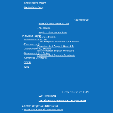
Englischcamp Ostern
Nachhilfe im Camp
Abendkurse
Kurse für Erwachsene im LSPI
Abendkurse
Englisch für echte Anfänger
Individualkurse
Business English
Individualkurse im LSPI
LSPI Kompetenzstufen der Sprachkurse
Einzelunterricht
Einstufungstest Englisch Grundstufe
Zweierunterricht / Duokurs
Einstufungstest Englisch Mittelstufe
Dreierunterricht / Triokurs
Einstufungstest Spanisch Grundstufe
Cambridge Certificates
TOEFL
IElTS
Firmenkurse im LSPI
LSPI Firmenkurse
LSPI Firmen Kompetenzstufen der Sprachkurse
Lichtenberger Sprachinstitut
Home - Sprachen mit Spaß und Erfolg