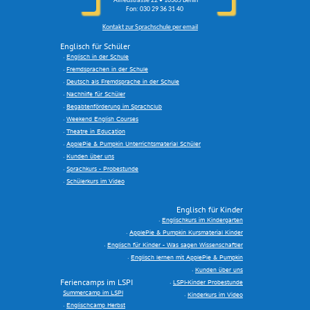
Alfredstrasse 22 • 10365 Berlin
Fon: 030 29 36 31 40
Kontakt zur Sprachschule per email
Englisch für Schüler
Englisch in der Schule
Fremdsprachen in der Schule
Deutsch als Fremdsprache in der Schule
Nachhilfe für Schüler
Begabtenförderung im Sprachclub
Weekend English Courses
Theatre in Education
ApplePie & Pumpkin Unterrichtsmaterial Schüler
Kunden über uns
Sprachkurs - Probestunde
Schülerkurs im Video
Englisch für Kinder
Englischkurs im Kindergarten
ApplePie & Pumpkin Kursmaterial Kinder
Englisch für Kinder - Was sagen Wissenschaftler
Englisch lernen mit ApplePie & Pumpkin
Kunden über uns
Feriencamps im LSPI
LSPI-Kinder Probestunde
Summercamp im LSPI
Kinderkurs im Video
Englischcamp Herbst